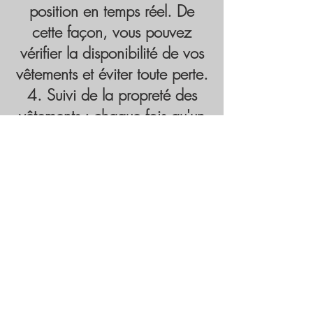
position en temps réel. De
cette façon, vous pouvez
vérifier la disponibilité de vos
vêtements et éviter toute perte.
Suivi de la propreté des
vêtements : chaque fois qu'un
vêtement est lavé, il peut être
suivi via un système de gestion
informatisé pour garantir qu'il
a été nettoyé et désinfecté
correctement.
Nos candidatures