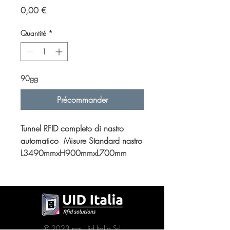
Prix
0,00 €
Quantité
*
90gg
Précommander
Tunnel RFID completo di nastro
automatico Misure Standard nastro
L3490mmxH900mmxL700mm
© 2023 par Uid Italia Srl