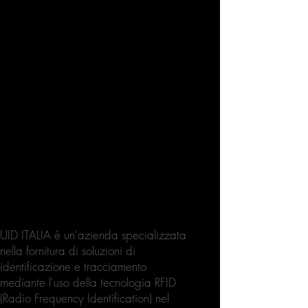
UID ITALIA è un'azienda specializzata
nella fornitura di soluzioni di
identificazione e tracciamento
mediante l'uso della tecnologia RFID
(Radio Frequency Identification) nel