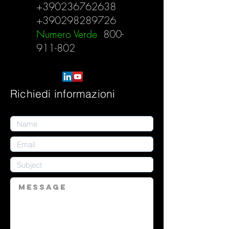
+390236762638
+390298289726
Numero Verde
800-
911-802
Richiedi informazioni