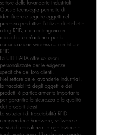
settore delle lavanderie industriali.
Questa tecnologia permette di
identificare e seguire oggetti nel
processo produttivo l'utilizzo di etichette
o tag RFID, che contengono un
microchip e un'antenna per la
comunicazione wireless con un lettore
RFID.
La UID ITALIA offre soluzioni
personalizzate per le esigenze
specifiche dei loro clienti.
Nel settore delle lavanderie industriali,
la tracciabilità degli oggetti e dei
prodotti è particolarmente importante
per garantire la sicurezza e la qualità
dei prodotti stessi.
Le soluzioni di tracciabilità RFID
comprendono hardware, software e
servizi di consulenza, progettazione e
implementazione. L'hardware consiste