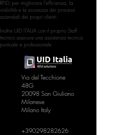
RFID, per migliorare l'efficienza, la
visibilità e la sicurezza dei processi
aziendali dei propri clienti.
Inoltre UID ITALIA con il proprio Staff
tecnico assicura una assistenza tecnica
puntuale e professionale
Via del Tecchione
48G
20098 San Giuliano
Milanese
Milano Italy
+390298282626