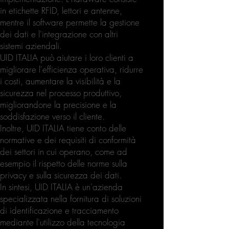
in etichette RFID, lettori e antenne,
mentre il software permette la gestione
dei dati e l'integrazione con altri
sistemi aziendali.
UID ITALIA può aiutare i loro clienti a
migliorare l'efficienza operativa, ridurre
i costi, aumentare la visibilità e la
sicurezza nel processo produttivo,
migliorandone la precisione e la
soddisfazione verso il cliente.
Inoltre, UID ITALIA tiene conto delle
normative e dei requisiti di conformità
dei settori in cui operano, come ad
esempio il rispetto delle norme sulla
privacy e sulla sicurezza dei dati.
In sintesi, UID ITALIA è un'azienda
specializzata nella fornitura di soluzioni
di identificazione e tracciamento
mediante l'utilizzo della tecnologia